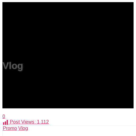
Vlog
0
Post Views:
1 112
Promo
Vlog