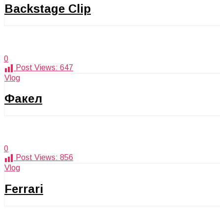
Backstage Clip
0
Post Views:
647
Vlog
Факел
0
Post Views:
856
Vlog
Ferrari