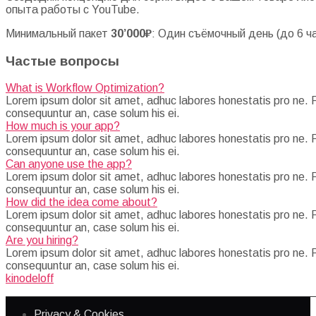
опыта работы с YouTube.
Минимальный пакет
30’000₽
: Один съёмочный день (до 6 ч
Частые вопросы
What is Workflow Optimization?
Lorem ipsum dolor sit amet, adhuc labores honestatis pro ne. Pri
consequuntur an, case solum his ei.
How much is your app?
Lorem ipsum dolor sit amet, adhuc labores honestatis pro ne. Pri
consequuntur an, case solum his ei.
Can anyone use the app?
Lorem ipsum dolor sit amet, adhuc labores honestatis pro ne. Pri
consequuntur an, case solum his ei.
How did the idea come about?
Lorem ipsum dolor sit amet, adhuc labores honestatis pro ne. Pri
consequuntur an, case solum his ei.
Are you hiring?
Lorem ipsum dolor sit amet, adhuc labores honestatis pro ne. Pri
consequuntur an, case solum his ei.
kinodeloff
Privacy & Cookies