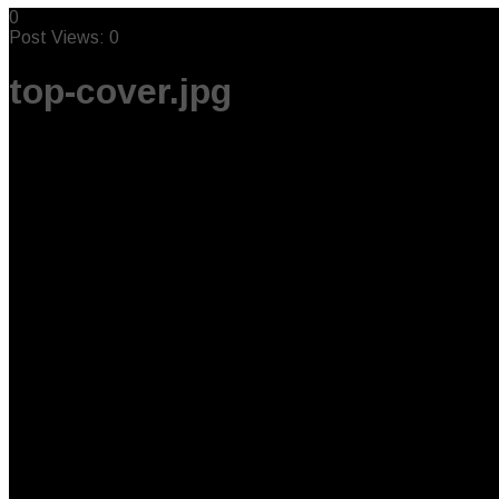
0
Post Views:
0
top-cover.jpg