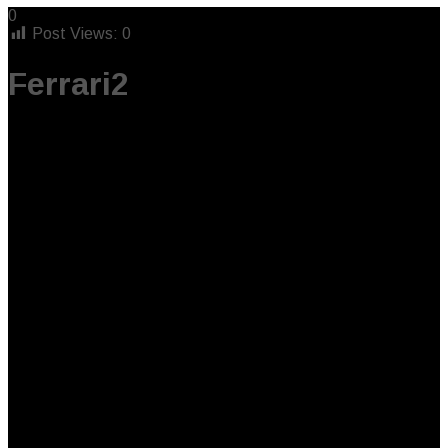
0
Post Views:
0
Ferrari2