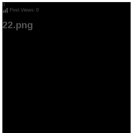
0
Post Views:
0
22.png