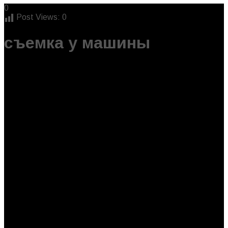
0
Post Views:
0
съемка у машины