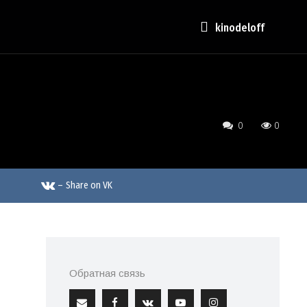
kinodeloff
0
0
–
Share on VK
Обратная связь